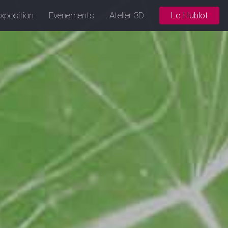
xposition
Evenements
Atelier 3D
Le Hublot